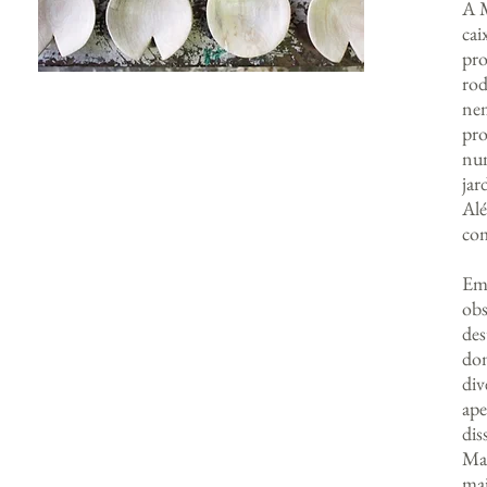
A M
cai
pro
rod
nem
pro
nun
jar
Alé
com
Em 
obs
des
dom
div
ape
dis
Mai
mai