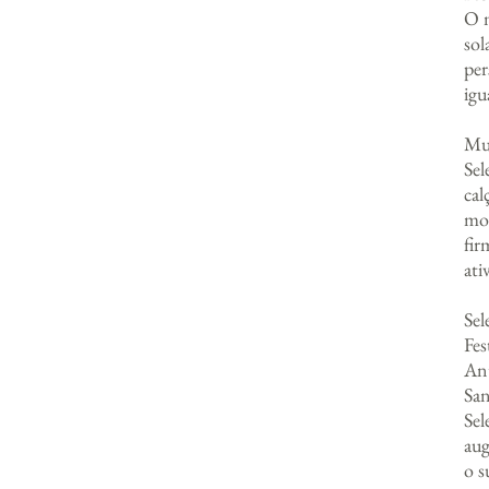
O m
sol
per
igu
Mui
Sel
cal
mod
fir
ati
Sel
Fes
Ant
San
Sel
aug
o s