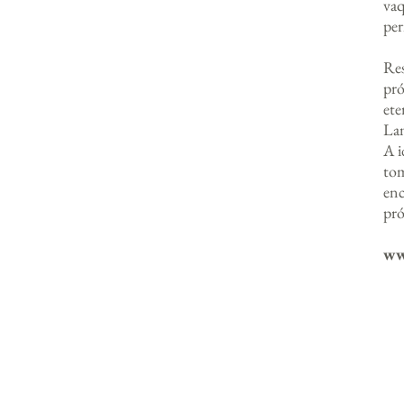
vaq
per
Res
pró
ete
Lam
A i
tom
enc
pró
ww