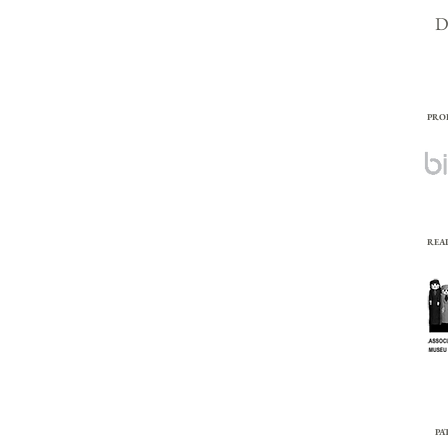
D
PRO
REA
PA