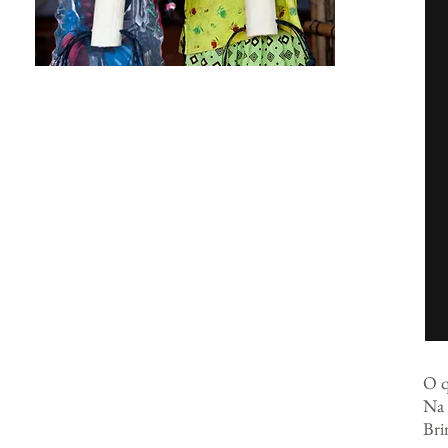
O q
Na 
Bri