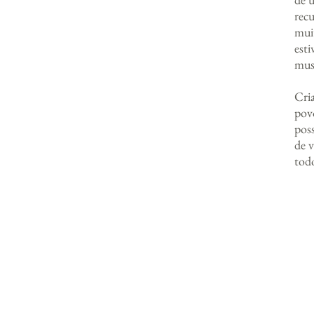
recu
mui
est
mus
Cri
povo
poss
de 
todo