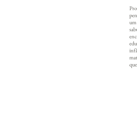
Pro
pen
um 
sab
enc
edu
inf
mat
que