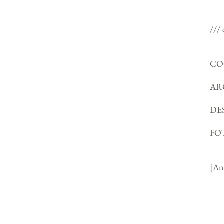
/// 
CO
ARQ
DES
FO
[An